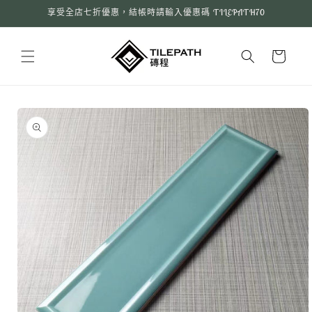
跳至內
享受全店七折優惠，結帳時請輸入優惠碼 TILEPATH70
容
購
物
車
略過產
品資訊