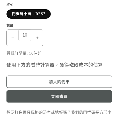
案
樣式
1
門框磚小磚 - DFS7
數量
門
門
框
框
最低訂購量: 10件起
磚
磚
小
小
使用下方的磁磚計算器，獲得磁磚成本的估算
磚
磚
-
-
DFS7
DFS7
加入購物車
數
數
量
量
立即購買
減
增
少
加
想要打造獨具風格的浴室或地板嗎？我們的門框磚長方形小