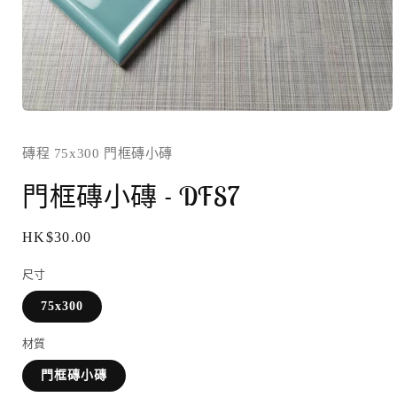
在
互
磚程 75x300 門框磚小磚
動
門框磚小磚 - DFS7
視
窗
中
定
HK$30.00
價
開
尺寸
啟
多
75x300
媒
材質
體
檔
門框磚小磚