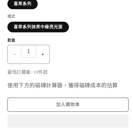
喜茶系列
樣式
喜茶系列抹茶中綠亮光面
數量
喜
喜
茶
茶
最低訂購量: 10件起
系
系
列
列
使用下方的磁磚計算器，獲得磁磚成本的估算
抹
抹
茶
茶
中
中
加入購物車
綠
綠
亮
亮
光
光