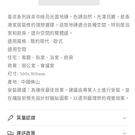
面
面
數
數
喜茶系列抹茶中綠亮光面地磚，色調自然，光澤亮麗，是香
量
量
港家居裝修的理想選擇。這款地磚適合各種空間，特別是浴
減
增
室和廚房，提升空間的整體感。
少
加
適用風格 : 簡約現代 / 歐式
適用空間
住宅：客廳、臥室、浴室、廚房
商業：辦公室、會議室
尺寸: 300x300mm
產地 : 中國佛山
安裝建議
：
為確保最佳效果，建議由專業人士進行安裝，並
在鋪設前預先設計好鋪貼圖案，以達到最理想的視覺效果。
質量認證
運送政策