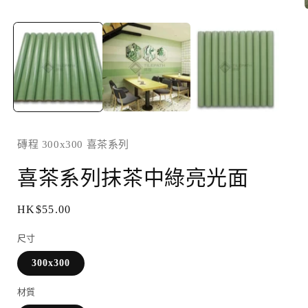
在
互
動
視
窗
中
開
啟
磚程 300x300 喜茶系列
多
媒
喜茶系列抹茶中綠亮光面
體
檔
定
HK$55.00
案
價
1
尺寸
300x300
材質