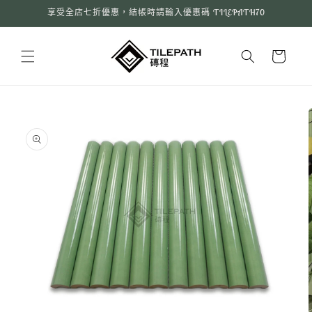
跳至內
享受全店七折優惠，結帳時請輸入優惠碼 TILEPATH70
容
購
物
車
略過產
品資訊