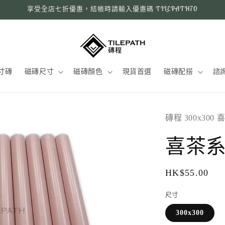
享受全店七折優惠，結帳時請輸入優惠碼 TILEPATH70
寸磚
磁磚尺寸
磁磚顏色
現貨首選
磁磚配搭
諮
磚程 300x300
喜茶
定
HK$55.00
價
尺寸
300x300