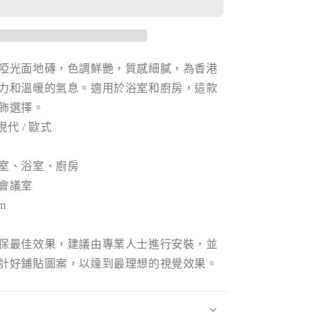
面
數
量
啞光面地磚，色調鮮艷，質感細膩，為香港
增
加
力和溫暖的氣息。適用於浴室和廚房，這款
飾選擇。
現代 / 歐式
室、浴室、廚房
會議室
m
保最佳效果，建議由專業人士進行安裝，並
計好鋪貼圖案，以達到最理想的視覺效果。