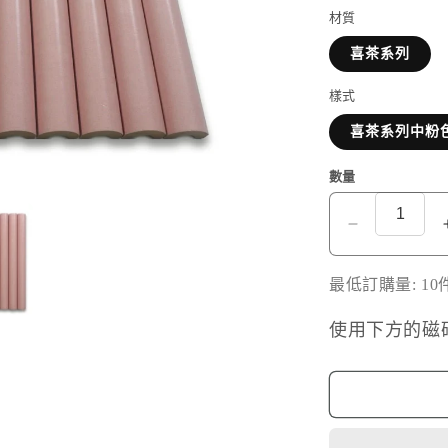
材質
喜茶系列
樣式
喜茶系列中粉
數量
喜
茶
最低訂購量: 10
系
列
使用下方的磁
中
粉
色
啞
光