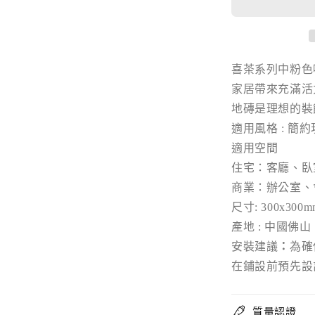
面
數
量
喜茶系列中粉色
減
少
家居帶來充滿活
地磚是理想的裝
適用風格 : 簡約
適用空間
住宅：客廳、臥
商業：辦公室、
尺寸: 300x300m
產地 : 中國佛山
安裝建議
：
為確
在鋪設前預先設
質量認證