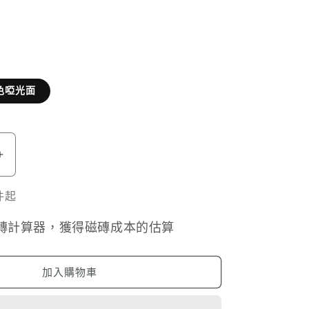
色啞光面
喜
茶
件起
系
列
磚計算器，獲得磁磚成本的估算
中
粉
色
加入購物車
啞
光