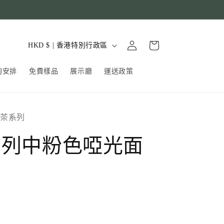
購
登
國
物
HKD $ | 香港特別行政區
入
家
車
詢安排
免費樣品
展示廳
運送政策
/
地
區
 喜茶系列
系列中粉色啞光面